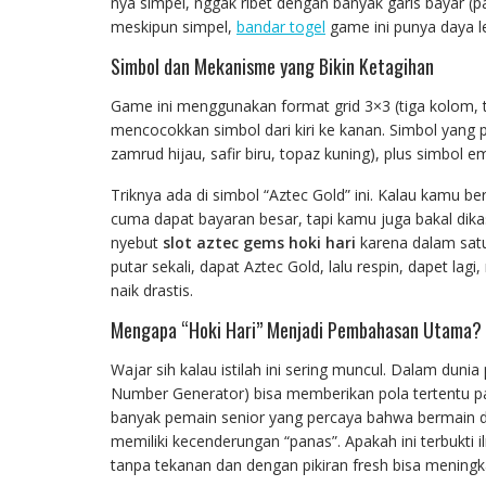
nya simpel, nggak ribet dengan banyak garis bayar (pa
meskipun simpel,
bandar togel
game ini punya daya le
Simbol dan Mekanisme yang Bikin Ketagihan
Game ini menggunakan format grid 3×3 (tiga kolom, ti
mencocokkan simbol dari kiri ke kanan. Simbol yang
zamrud hijau, safir biru, topaz kuning), plus simbol e
Triknya ada di simbol “Aztec Gold” ini. Kalau kamu b
cuma dapat bayaran besar, tapi kamu juga bakal dik
nyebut
slot aztec gems hoki hari
karena dalam satu
putar sekali, dapat Aztec Gold, lalu respin, dapet lagi,
naik drastis.
Mengapa “Hoki Hari” Menjadi Pembahasan Utama?
Wajar sih kalau istilah ini sering muncul. Dalam du
Number Generator) bisa memberikan pola tertentu p
banyak pemain senior yang percaya bahwa bermain di
memiliki kecenderungan “panas”. Apakah ini terbukti i
tanpa tekanan dan dengan pikiran fresh bisa meningka