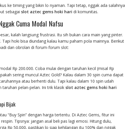
 fokus ke timing yang bikin lo nyaman. Tapi tetap, nggak ada salahnya
but sebagai
slot aztec gems hoki hari
di komunitas.
 Nggak Cuma Modal Nafsu
ar, kalah langsung frustrasi. Itu sih bukan cara main yang pinter.
”. Tapi hoki bisa diundang kalau kamu paham pola mainnya. Berikut
adi dan obrolan di forum-forum slot:
a modal Rp 200.000. Coba mulai dengan taruhan kecil (misal Rp
 apakah sering muncul Aztec Gold? Kalau dalam 30 spin cuma dapat
i taruhannya atau berhenti dulu. Tapi kalau dalam 10 spin udah
 taruhan pelan-pelan. Ini trik klasik
slot aztec gems hoki hari
pi Bijak
au “Buy Spin” dengan harga tertentu. Di Aztec Gems, fitur ini
pin. Tipsnya: jangan asal beli pas lagi emosi. Hitung dulu,
arga Rp 50.000, pastikan lo siap kehilangan itu 100% dan nggak