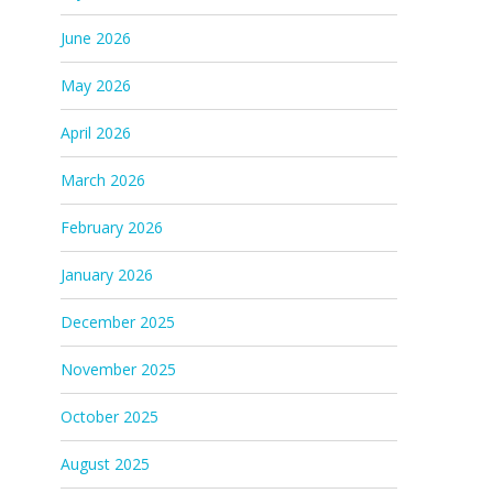
June 2026
May 2026
April 2026
March 2026
February 2026
January 2026
December 2025
November 2025
October 2025
August 2025