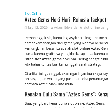
Slot Online
Aztec Gems Hoki Hari: Rahasia Jackpot
July 12, 2026
Adam Edwards
slot online uang
Pernah nggak sih, kamu lagi asyik scrolling timeline a
pamer kemenangan dari game yang ikonnya berbentuk
kemungkinan besar itu adalah
slot online Aztec Ge
cuma karena grafisnya yang klasik, tapi juga karena p
istilah
slot aztec gems hoki hari
sering banget dibur
kita bahas tuntas biar kamu nggak salah strategi.
Di artikel ini, gue nggak akan ngasih jaminan kaya r
cerdas, kapan waktu yang pas buat coba peruntungan
permata Aztec. Siap? Kita mulai.
Kenalan Dulu Sama “Aztec Gems”: Kena
Buat yang baru kenal dunia slot online, Aztec Gems i