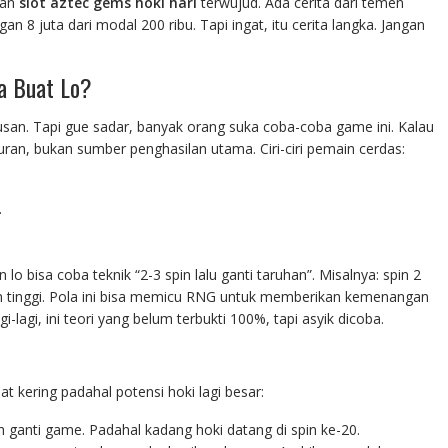
iban
slot aztec gems hoki hari
terwujud. Ada cerita dari temen
an 8 juta dari modal 200 ribu. Tapi ingat, itu cerita langka. Jangan
na Buat Lo?
erusan. Tapi gue sadar, banyak orang suka coba-coba game ini. Kalau
uran, bukan sumber penghasilan utama. Ciri-ciri pemain cerdas:
.
 lo bisa coba teknik “2-3 spin lalu ganti taruhan”. Misalnya: spin 2
han tinggi. Pola ini bisa memicu RNG untuk memberikan kemenangan
gi-lagi, ini teori yang belum terbukti 100%, tapi asyik dicoba.
at kering padahal potensi hoki lagi besar:
h ganti game. Padahal kadang hoki datang di spin ke-20.