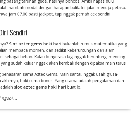
ng pasang taruhan gede, hasilnya boncos. Ambil napas dulu.
alah nambah modal dengan harapan balik. Ini jalan menuju petaka.
wa jam 07.00 pasti jackpot, tapi nggak pernah cek sendiri
Diri Sendiri
nnya?
Slot aztec gems hoki hari
bukanlah rumus matematika yang
kejelian membaca momen, dan sedikit keberuntungan dari alam
ini sebagai beban. Kalau lo ngerasa lagi nggak beruntung, mending
ang yang sudah keluar nggak akan kembali dengan dipaksa main terus.
ang penasaran sama Aztec Gems. Main santai, nggak usah grusa-
a akhirnya, hoki cuma bonus. Yang utama adalah pengalaman dan
i adalah
slot aztec gems hoki hari
buat lo.
 ngopi.
…