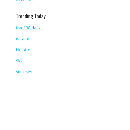
Trending Today
ikan138 daftar
data hk
hk lotto
Slot
situs slot