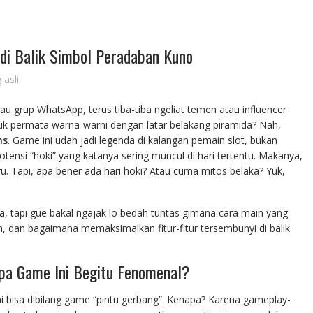
 di Balik Simbol Peradaban Kuno
 asli
tau grup WhatsApp, terus tiba-tiba ngeliat temen atau influencer
 permata warna-warni dengan latar belakang piramida? Nah,
ms
. Game ini udah jadi legenda di kalangan pemain slot, bukan
otensi “hoki” yang katanya sering muncul di hari tertentu. Makanya,
u. Tapi, apa bener ada hari hoki? Atau cuma mitos belaka? Yuk,
aya, tapi gue bakal ngajak lo bedah tuntas gimana cara main yang
, dan bagaimana memaksimalkan fitur-fitur tersembunyi di balik
pa Game Ini Begitu Fenomenal?
ni bisa dibilang game “pintu gerbang”. Kenapa? Karena gameplay-