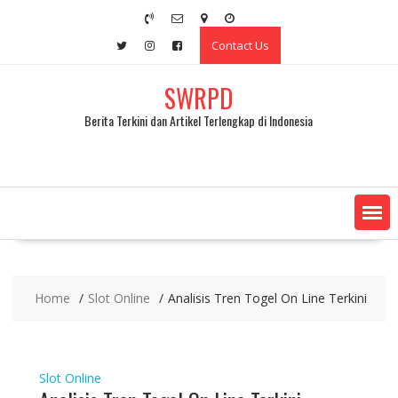
Skip
to
Contact Us
content
SWRPD
Berita Terkini dan Artikel Terlengkap di Indonesia
Home
Slot Online
Analisis Tren Togel On Line Terkini
Slot Online