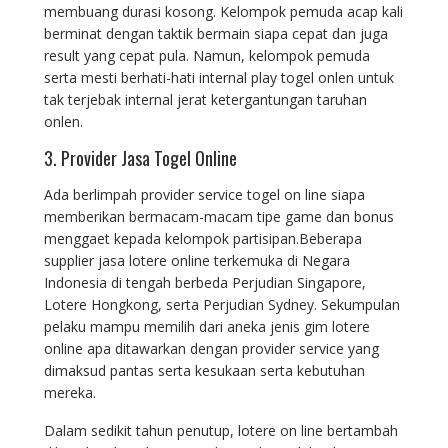
membuang durasi kosong. Kelompok pemuda acap kali
berminat dengan taktik bermain siapa cepat dan juga
result yang cepat pula. Namun, kelompok pemuda
serta mesti berhati-hati internal play togel onlen untuk
tak terjebak internal jerat ketergantungan taruhan
onlen.
3. Provider Jasa Togel Online
Ada berlimpah provider service togel on line siapa
memberikan bermacam-macam tipe game dan bonus
menggaet kepada kelompok partisipan.Beberapa
supplier jasa lotere online terkemuka di Negara
Indonesia di tengah berbeda Perjudian Singapore,
Lotere Hongkong, serta Perjudian Sydney. Sekumpulan
pelaku mampu memilih dari aneka jenis gim lotere
online apa ditawarkan dengan provider service yang
dimaksud pantas serta kesukaan serta kebutuhan
mereka.
Dalam sedikit tahun penutup, lotere on line bertambah