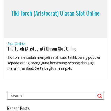
Tiki Torch (Aristocrat) Ulasan Slot Online
Slot Online
Tiki Torch (Aristocrat) Ulasan Slot Online
Slot on line sudah menjadi salah satu taktik paling populer
kepada orang-orang guna bersenang-senang dan juga
meraih manfaat. Serta begitu melimpah...
Recent Posts