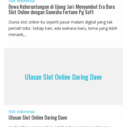
Slot Indonesia
Dewa Keberuntungan di Ujung Jari: Menyambut Era Baru
Slot Online dengan Ganesha Fortune Pg Soft
Dunia slot online itu seperti pasar malam digital yang tak
pernah tidur. Setiap hari, ada wahana baru, tema yang lebih
menarik,...
Ulasan Slot Online Daring Dave
Slot Indonesia
Ulasan Slot Online Daring Dave