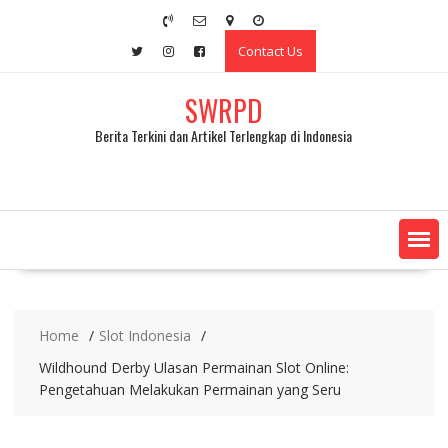
Skip
to
Contact Us
content
SWRPD
Berita Terkini dan Artikel Terlengkap di Indonesia
Home
Slot Indonesia
Wildhound Derby Ulasan Permainan Slot Online:
Pengetahuan Melakukan Permainan yang Seru