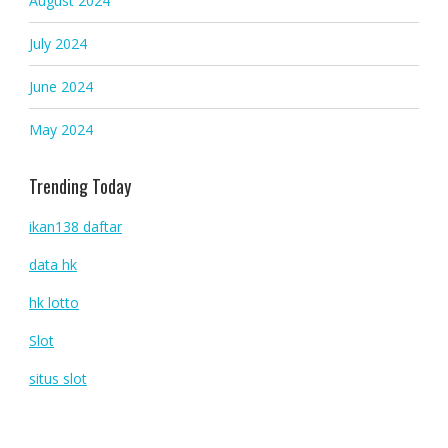
August 2024
July 2024
June 2024
May 2024
Trending Today
ikan138 daftar
data hk
hk lotto
Slot
situs slot