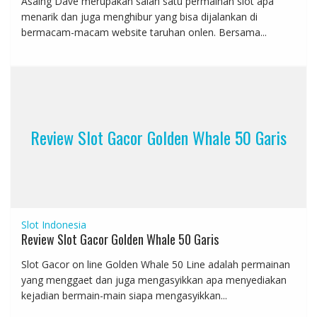
Asalng Dave merupakan salah satu permainan slot apa
menarik dan juga menghibur yang bisa dijalankan di
bermacam-macam website taruhan onlen. Bersama...
Review Slot Gacor Golden Whale 50 Garis
Slot Indonesia
Review Slot Gacor Golden Whale 50 Garis
Slot Gacor on line Golden Whale 50 Line adalah permainan
yang menggaet dan juga mengasyikkan apa menyediakan
kejadian bermain-main siapa mengasyikkan...