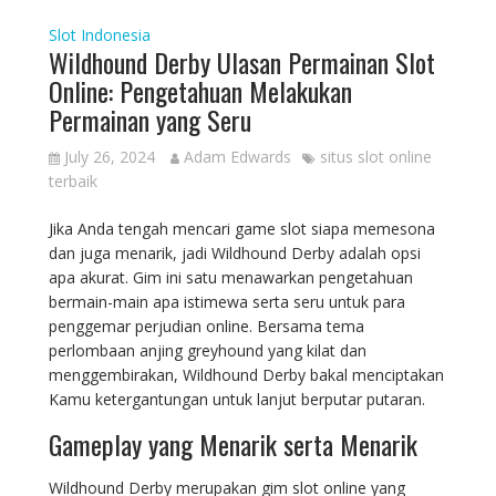
Slot Indonesia
Wildhound Derby Ulasan Permainan Slot
Online: Pengetahuan Melakukan
Permainan yang Seru
July 26, 2024
Adam Edwards
situs slot online
terbaik
Jika Anda tengah mencari game slot siapa memesona
dan juga menarik, jadi Wildhound Derby adalah opsi
apa akurat. Gim ini satu menawarkan pengetahuan
bermain-main apa istimewa serta seru untuk para
penggemar perjudian online. Bersama tema
perlombaan anjing greyhound yang kilat dan
menggembirakan, Wildhound Derby bakal menciptakan
Kamu ketergantungan untuk lanjut berputar putaran.
Gameplay yang Menarik serta Menarik
Wildhound Derby merupakan gim slot online yang