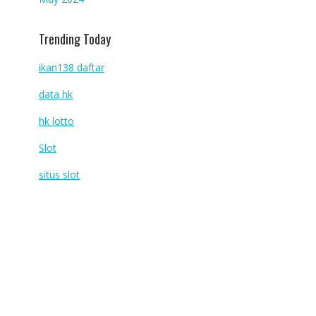
Trending Today
ikan138 daftar
data hk
hk lotto
Slot
situs slot