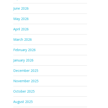
June 2026
May 2026
April 2026
March 2026
February 2026
January 2026
December 2025
November 2025
October 2025
August 2025