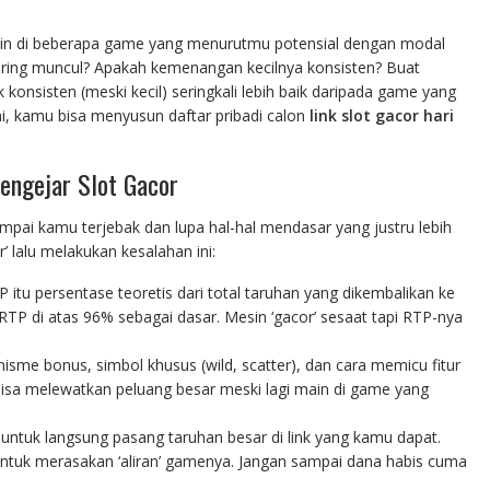
ain di beberapa game yang menurutmu potensial dengan modal
sering muncul? Apakah kemenangan kecilnya konsisten? Buat
nsisten (meski kecil) seringkali lebih baik daripada game yang
 ini, kamu bisa menyusun daftar pribadi calon
link slot gacor hari
engejar Slot Gacor
sampai kamu terjebak dan lupa hal-hal mendasar yang justru lebih
’ lalu melakukan kesalahan ini:
itu persentase teoretis dari total taruhan yang dikembalikan ke
TP di atas 96% sebagai dasar. Mesin ‘gacor’ sesaat tapi RTP-nya
isme bonus, simbol khusus (wild, scatter), dan cara memicu fitur
isa melewatkan peluang besar meski lagi main di game yang
untuk langsung pasang taruhan besar di link yang kamu dapat.
tuk merasakan ‘aliran’ gamenya. Jangan sampai dana habis cuma