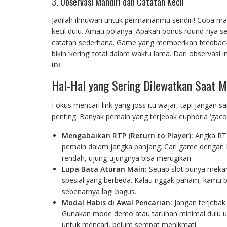
3. Observasi Mandiri dan Catatan Kecil
Jadilah ilmuwan untuk permainanmu sendiri! Coba m
kecil dulu. Amati polanya. Apakah bonus round-nya 
catatan sederhana. Game yang memberikan feedback ko
bikin ‘kering’ total dalam waktu lama. Dari observasi
ini
.
Hal-Hal yang Sering Dilewatkan Saat M
Fokus mencari link yang joss itu wajar, tapi jangan 
penting. Banyak pemain yang terjebak euphoria ‘gacor
Mengabaikan RTP (Return to Player):
Angka RTP 
pemain dalam jangka panjang. Cari game dengan R
rendah, ujung-ujungnya bisa merugikan.
Lupa Baca Aturan Main:
Setiap slot punya mekan
spesial yang berbeda. Kalau nggak paham, kamu b
sebenarnya lagi bagus.
Modal Habis di Awal Pencarian:
Jangan terjebak 
Gunakan mode demo atau taruhan minimal dulu un
untuk mencari, belum sempat menikmati.