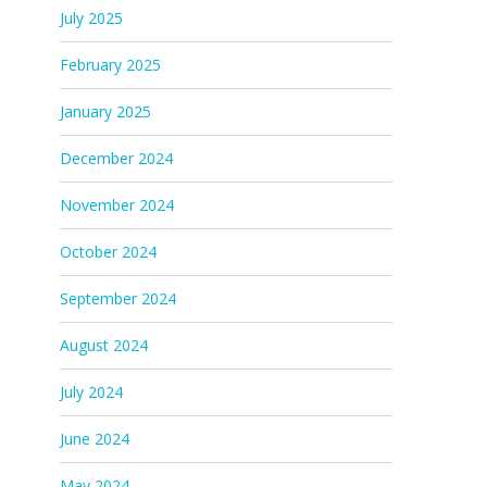
July 2025
February 2025
January 2025
December 2024
November 2024
October 2024
September 2024
August 2024
July 2024
June 2024
May 2024