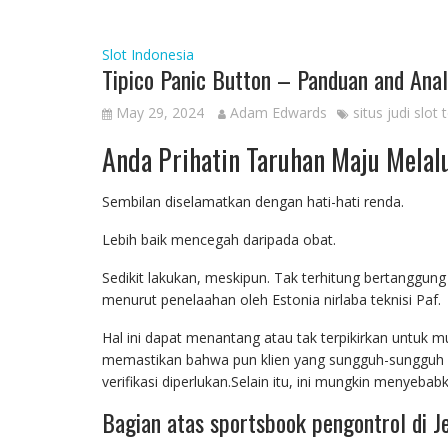
Slot Indonesia
Tipico Panic Button – Panduan and Anali
May 29, 2024
Adam Edwards
situs judi slot
Anda Prihatin Taruhan Maju Melal
Sembilan diselamatkan dengan hati-hati renda.
Lebih baik mencegah daripada obat.
Sedikit lakukan, meskipun. Tak terhitung bertanggun
menurut penelaahan oleh Estonia nirlaba teknisi Paf.
Hal ini dapat menantang atau tak terpikirkan untuk m
memastikan bahwa pun klien yang sungguh-sungguh i
verifikasi diperlukan.Selain itu, ini mungkin menyebab
Bagian atas sportsbook pengontrol di 