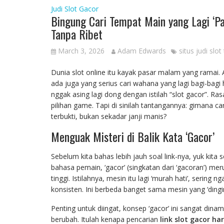
Judi Slot Gacor
Bingung Cari Tempat Main yang Lagi ‘Pan
Tanpa Ribet
March 3, 2026
Adam Edwards
situs judi slo
Dunia slot online itu kayak pasar malam yang ramai. 
ada juga yang serius cari wahana yang lagi bagi-bagi
nggak asing lagi dong dengan istilah “slot gacor”. R
pilihan game. Tapi di sinilah tantangannya: gimana
terbukti, bukan sekadar janji manis?
Menguak Misteri di Balik Kata ‘Gacor’
Sebelum kita bahas lebih jauh soal link-nya, yuk kita
bahasa pemain, ‘gacor’ (singkatan dari ‘gacoran’) m
tinggi. Istilahnya, mesin itu lagi ‘murah hati’, sering
konsisten. Ini berbeda banget sama mesin yang ‘dingi
Penting untuk diingat, konsep ‘gacor’ ini sangat dina
berubah. Itulah kenapa pencarian
link slot gacor hari