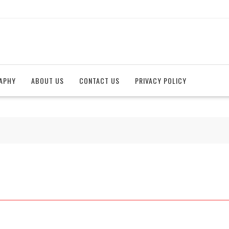
APHY
ABOUT US
CONTACT US
PRIVACY POLICY