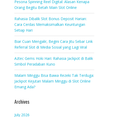
Pesona Spinning Reel Digital: Alasan Kenapa
Orang Begitu Betah Main Slot Online
Rahasia Dibalik Slot Bonus Deposit Harian:
Cara Cerdas Memaksimalkan Keuntungan
Setiap Hari
Biar Cuan Mengalir, Begini Cara Jitu Sebar Link
Referral Slot di Media Sosial yang Lagi Viral
Aztec Gems Hoki Hari: Rahasia Jackpot di Balik
Simbol Peradaban Kuno
Malam Minggu Bisa Bawa Rezeki Tak Terduga:
Jackpot Kejutan Malam Minggu di Slot Online
Emang Ada?
Archives
July 2026