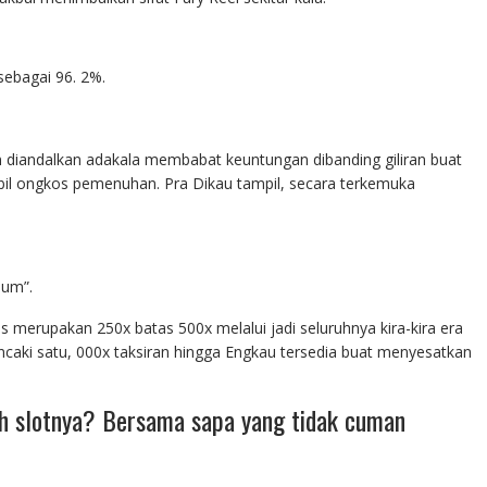
sebagai 96. 2%.
n diandalkan adakala membabat keuntungan dibanding giliran buat
il ongkos pemenuhan. Pra Dikau tampil, secara terkemuka
ium”.
 merupakan 250x batas 500x melalui jadi seluruhnya kira-kira era
caki satu, 000x taksiran hingga Engkau tersedia buat menyesatkan
ih slotnya? Bersama sapa yang tidak cuman