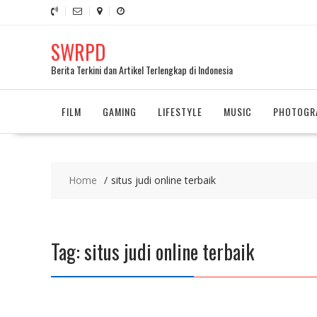
Skip
to
content
SWRPD
Berita Terkini dan Artikel Terlengkap di Indonesia
FILM
GAMING
LIFESTYLE
MUSIC
PHOTOGR
Home
situs judi online terbaik
Tag:
situs judi online terbaik