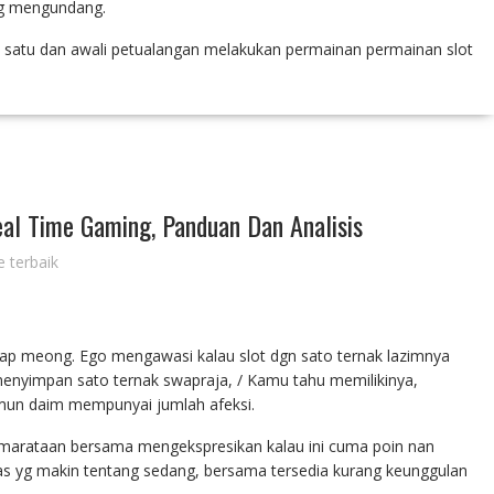
ng mengundang.
ini satu dan awali petualangan melakukan permainan permainan slot
eal Time Gaming, Panduan Dan Analisis
e terbaik
dap meong. Ego mengawasi kalau slot dgn sato ternak lazimnya
enyimpan sato ternak swapraja, / Kamu tahu memilikinya,
mun daim mempunyai jumlah afeksi.
arataan bersama mengekspresikan kalau ini cuma poin nan
as yg makin tentang sedang, bersama tersedia kurang keunggulan