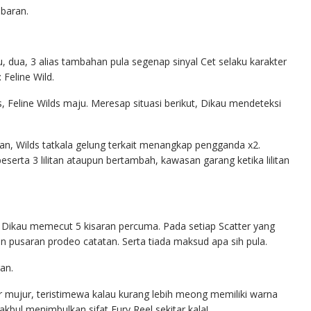
baran.
, dua, 3 alias tambahan pula segenap sinyal Cet selaku karakter
 Feline Wild.
s, Feline Wilds maju. Meresap situasi berikut, Dikau mendeteksi
itan, Wilds tatkala gelung terkait menangkap pengganda x2.
serta 3 lilitan ataupun bertambah, kawasan garang ketika lilitan
, Dikau memecut 5 kisaran percuma. Pada setiap Scatter yang
 pusaran prodeo catatan. Serta tiada maksud apa sih pula.
an.
 mujur, teristimewa kalau kurang lebih meong memiliki warna
bul menimbulkan sifat Fury Reel sekitar kala!