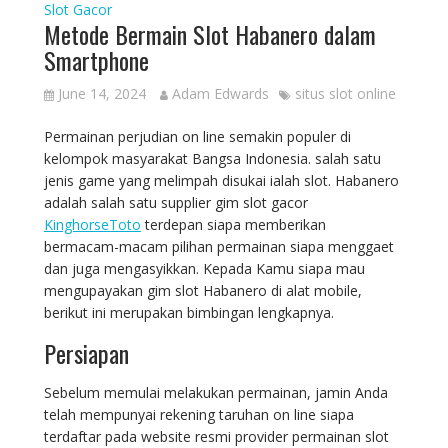
Slot Gacor
Metode Bermain Slot Habanero dalam
Smartphone
June 14, 2024
Adam Edwards
situs slot online
Permainan perjudian on line semakin populer di
kelompok masyarakat Bangsa Indonesia. salah satu
jenis game yang melimpah disukai ialah slot. Habanero
adalah salah satu supplier gim slot gacor
KinghorseToto
terdepan siapa memberikan
bermacam-macam pilihan permainan siapa menggaet
dan juga mengasyikkan. Kepada Kamu siapa mau
mengupayakan gim slot Habanero di alat mobile,
berikut ini merupakan bimbingan lengkapnya.
Persiapan
Sebelum memulai melakukan permainan, jamin Anda
telah mempunyai rekening taruhan on line siapa
terdaftar pada website resmi provider permainan slot