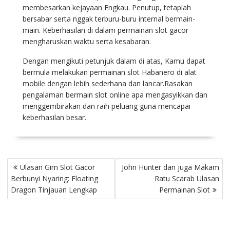
membesarkan kejayaan Engkau. Penutup, tetaplah
bersabar serta nggak terburu-buru internal bermain-
main. Keberhasilan di dalam permainan slot gacor
mengharuskan waktu serta kesabaran.
Dengan mengikuti petunjuk dalam di atas, Kamu dapat
bermula melakukan permainan slot Habanero di alat
mobile dengan lebih sederhana dan lancar.Rasakan
pengalaman bermain slot online apa mengasyikkan dan
menggembirakan dan raih peluang guna mencapai
keberhasilan besar.
Post
Ulasan Gim Slot Gacor
John Hunter dan juga Makam
navigation
Berbunyi Nyaring: Floating
Ratu Scarab Ulasan
Dragon Tinjauan Lengkap
Permainan Slot