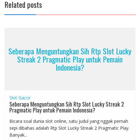
Related posts
Seberapa Menguntungkan Sih Rtp Slot Lucky
Streak 2 Pragmatic Play untuk Pemain
Indonesia?
Slot Gacor
Seberapa Menguntungkan Sih Rtp Slot Lucky Streak 2
Pragmatic Play untuk Pemain Indonesia?
Bicara soal dunia slot online, satu judul yang nggak pernah
sepi dibahas adalah Rtp Slot Lucky Streak 2 Pragmatic Play.
Banyak...