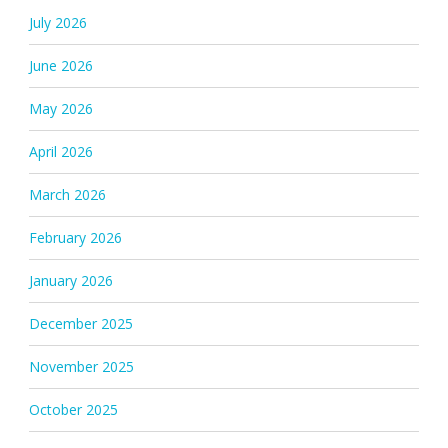
July 2026
June 2026
May 2026
April 2026
March 2026
February 2026
January 2026
December 2025
November 2025
October 2025