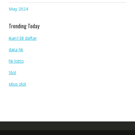
May 2024
Trending Today
ikan138 daftar
data hk
hk lotto
Slot
situs slot