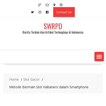
Skip
to
Contact Us
content
SWRPD
Berita Terkini dan Artikel Terlengkap di Indonesia
Home
Slot Gacor
Metode Bermain Slot Habanero dalam Smartphone