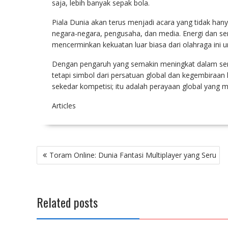
saja, lebih banyak sepak bola.
Piala Dunia akan terus menjadi acara yang tidak hany
negara-negara, pengusaha, dan media. Energi dan se
mencerminkan kekuatan luar biasa dari olahraga ini 
Dengan pengaruh yang semakin meningkat dalam se
tetapi simbol dari persatuan global dan kegembiraan
sekedar kompetisi; itu adalah perayaan global yang 
Articles
Post
Toram Online: Dunia Fantasi Multiplayer yang Seru
navigation
Related posts