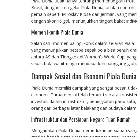
Piala Dunia tidak hanya tentang memenangkan trofi,
Brasil, dengan lima gelar Piala Dunia, adalah contoh
pemain seperti Miroslav Klose dari Jerman, yang me
dengan skor 16 gol, menunjukkan tingkat bakat individ
Momen Ikonik Piala Dunia
Salah satu momen paling ikonik dalam sejarah Pial
yang menunjukkan betapa sepak bola bisa penuh drama
antara AS dan Tiongkok di Women’s World Cup, yang 
sepak bola wanita juga mendapatkan panggung globa
Dampak Sosial dan Ekonomi Piala Dunia
Piala Dunia memiliki dampak yang sangat besar, tida
ekonomi. Turnamen ini telah terbukti secara konsis
investasi dalam infrastruktur, peningkatan pariwisat
orang dari berbagai latar belakang dan budaya dala
Infrastruktur dan Persiapan Negara Tuan Rumah
Mengadakan Piala Dunia memerlukan persiapan yang lu