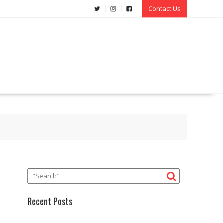
Contact Us
Recent Posts