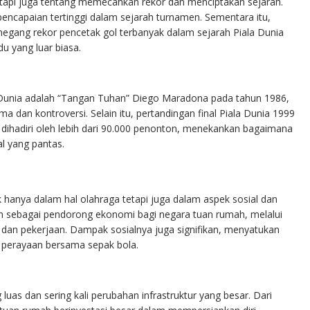
 tapi juga tentang memecahkan rekor dan menciptakan sejarah.
 pencapaian tertinggi dalam sejarah turnamen. Sementara itu,
megang rekor pencetak gol terbanyak dalam sejarah Piala Dunia
u yang luar biasa.
a Dunia adalah “Tangan Tuhan” Diego Maradona pada tahun 1986,
 dan kontroversi. Selain itu, pertandingan final Piala Dunia 1999
dihadiri oleh lebih dari 90.000 penonton, menekankan bagaimana
l yang pantas.
k hanya dalam hal olahraga tetapi juga dalam aspek sosial dan
ten sebagai pendorong ekonomi bagi negara tuan rumah, melalui
a, dan pekerjaan. Dampak sosialnya juga signifikan, menyatukan
m perayaan bersama sepak bola.
as dan sering kali perubahan infrastruktur yang besar. Dari