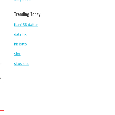
Trending Today
ikan138 daftar
data hk
hk lotto
Slot
situs slot