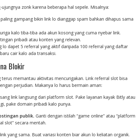
-ujungnya zonk karena beberapa hal sepele. Misalnya:
 paling gampang bikin link lo dianggap spam bahkan dihapus sama
uriga kalo tiba-tiba ada akun kosong yang cuma nyebar link.
ingan pribadi atau konten yang relevan.
lo dapet 5 referral yang aktif daripada 100 referral yang daftar
aru cair kalo ada transaksi.
na Blokir
 terus memantau aktivitas mencurigakan. Link referral slot bisa
engan perjudian. Makanya lo harus bermain aman:
ang link langsung dari platform slot. Pake layanan kayak Bitly atau
lagi, pake domain pribadi kalo punya.
ostingan publik.
Ganti dengan istilah “game online” atau “platform
ral slot” secara mentah.
link yang sama. Buat variasi konten biar akun lo keliatan organik.