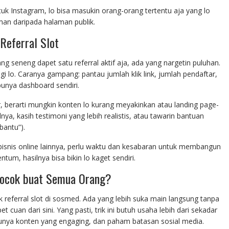
uk Instagram, lo bisa masukin orang-orang tertentu aja yang lo
man daripada halaman publik.
Referral Slot
g seneng dapet satu referral aktif aja, ada yang nargetin puluhan.
tegi lo. Caranya gampang: pantau jumlah klik link, jumlah pendaftar,
punya dashboard sendiri.
ar, berarti mungkin konten lo kurang meyakinkan atau landing page-
ya, kasih testimoni yang lebih realistis, atau tawarin bantuan
bantu”).
 bisnis online lainnya, perlu waktu dan kesabaran untuk membangun
ntum, hasilnya bisa bikin lo kaget sendiri.
 Cocok buat Semua Orang?
 referral slot di sosmed. Ada yang lebih suka main langsung tanpa
t cuan dari sini. Yang pasti, trik ini butuh usaha lebih dari sekadar
 punya konten yang engaging, dan paham batasan sosial media.