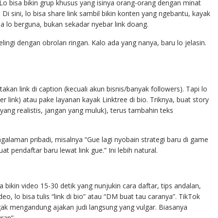
. Lo bisa bikin grup khusus yang isinya orang-orang dengan minat
Di sini, lo bisa share link sambil bikin konten yang ngebantu, kayak
a lo berguna, bukan sekadar nyebar link doang.
elingi dengan obrolan ringan. Kalo ada yang nanya, baru lo jelasin.
kan link di caption (kecuali akun bisnis/banyak followers). Tapi lo
cker link) atau pake layanan kayak Linktree di bio. Triknya, buat story
ang realistis, jangan yang muluk), terus tambahin teks
engalaman pribadi, misalnya “Gue lagi nyobain strategi baru di game
 pendaftar baru lewat link gue.” Ini lebih natural.
a bikin video 15-30 detik yang nunjukin cara daftar, tips andalan,
o, lo bisa tulis “link di bio” atau “DM buat tau caranya”. TikTok
o nggak mengandung ajakan judi langsung yang vulgar. Biasanya
ran”.