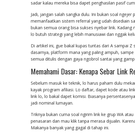
sadar kalau mereka bisa dapet penghasilan pasif cum
Jadi, jangan salah sangka dulu. Ini bukan soal ngejer
memanfaatkan sistem referral yang udah disediain sa
bukan semua orang bisa sukses nyebar link. Kadang 
lo butuh strategi yang lebih manusiawi dan nggak kel
Di artikel ini, gue bakal kupas tuntas dari A sampai Z s
dasarnya, platform mana yang paling ampuh, sampe c
semua ditulis dengan gaya ngobrol santai yang gamp
Memahami Dasar: Kenapa Sebar Link Ref
Sebelum masuk ke teknik, lo harus paham dulu mekanism
kayak program afiliasi. Lo daftar, dapet kode atau link
link lo, lo bakal dapet komisi. Biasanya persentaseny
jadi nominal lumayan.
Triknya bukan cuma soal ngirim link ke grup WA atau
penasaran dan mau klik tanpa merasa dijualin. Karena 
Makanya banyak yang gagal di tahap ini.