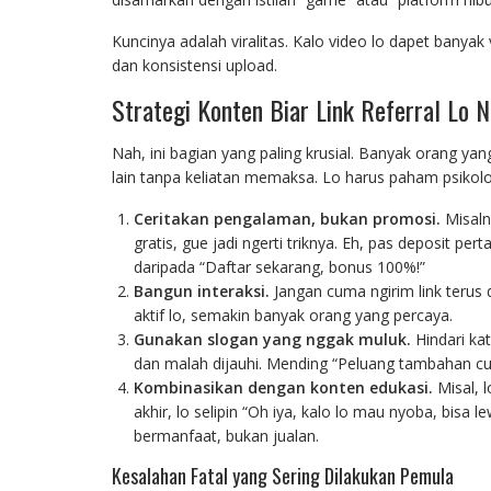
Kuncinya adalah viralitas. Kalo video lo dapet banyak v
dan konsistensi upload.
Strategi Konten Biar Link Referral Lo
Nah, ini bagian yang paling krusial. Banyak orang yan
lain tanpa keliatan memaksa. Lo harus paham psikologi
Ceritakan pengalaman, bukan promosi.
Misaln
gratis, gue jadi ngerti triknya. Eh, pas deposit pe
daripada “Daftar sekarang, bonus 100%!”
Bangun interaksi.
Jangan cuma ngirim link terus 
aktif lo, semakin banyak orang yang percaya.
Gunakan slogan yang nggak muluk.
Hindari ka
dan malah dijauhi. Mending “Peluang tambahan cu
Kombinasikan dengan konten edukasi.
Misal, l
akhir, lo selipin “Oh iya, kalo lo mau nyoba, bisa l
bermanfaat, bukan jualan.
Kesalahan Fatal yang Sering Dilakukan Pemula