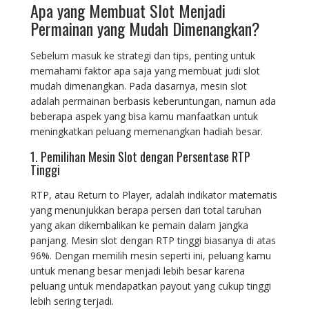
Apa yang Membuat Slot Menjadi
Permainan yang Mudah Dimenangkan?
Sebelum masuk ke strategi dan tips, penting untuk
memahami faktor apa saja yang membuat judi slot
mudah dimenangkan. Pada dasarnya, mesin slot
adalah permainan berbasis keberuntungan, namun ada
beberapa aspek yang bisa kamu manfaatkan untuk
meningkatkan peluang memenangkan hadiah besar.
1. Pemilihan Mesin Slot dengan Persentase RTP
Tinggi
RTP, atau Return to Player, adalah indikator matematis
yang menunjukkan berapa persen dari total taruhan
yang akan dikembalikan ke pemain dalam jangka
panjang. Mesin slot dengan RTP tinggi biasanya di atas
96%. Dengan memilih mesin seperti ini, peluang kamu
untuk menang besar menjadi lebih besar karena
peluang untuk mendapatkan payout yang cukup tinggi
lebih sering terjadi.