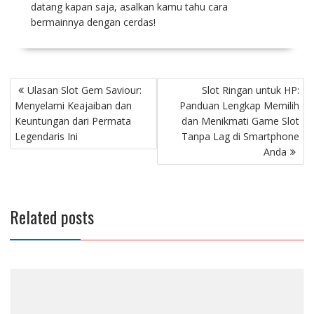
datang kapan saja, asalkan kamu tahu cara
bermainnya dengan cerdas!
Post
Ulasan Slot Gem Saviour:
Slot Ringan untuk HP:
navigation
Menyelami Keajaiban dan
Panduan Lengkap Memilih
Keuntungan dari Permata
dan Menikmati Game Slot
Legendaris Ini
Tanpa Lag di Smartphone
Anda
Related posts