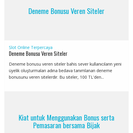
Deneme Bonusu Veren Siteler
Slot Online Terpercaya
Deneme Bonusu Veren Siteler
Deneme bonusu veren siteler bahis sever kullanıcıların yeni
üyelik oluşturmaları adına bedava tanımlanan deneme
bonusunu veren sitelerdir. Bu siteler, 100 TL'den...
Kiat untuk Menggunakan Bonus serta
Pemasaran bersama Bijak