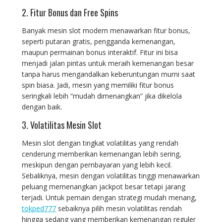
2. Fitur Bonus dan Free Spins
Banyak mesin slot modern menawarkan fitur bonus,
seperti putaran gratis, pengganda kemenangan,
maupun permainan bonus interaktif. Fitur ini bisa
menjadi jalan pintas untuk meraih kemenangan besar
tanpa harus mengandalkan keberuntungan murni saat
spin biasa. Jadi, mesin yang memiliki fitur bonus
seringkali lebih “mudah dimenangkan” jika dikelola
dengan baik.
3. Volatilitas Mesin Slot
Mesin slot dengan tingkat volatilitas yang rendah
cenderung memberikan kemenangan lebih sering,
meskipun dengan pembayaran yang lebih kecil.
Sebaliknya, mesin dengan volatilitas tinggi menawarkan
peluang memenangkan jackpot besar tetapi jarang
terjadi. Untuk pemain dengan strategi mudah menang,
tokped777
sebaiknya pilih mesin volatilitas rendah
hingga sedang yang memberikan kemenangan reguler