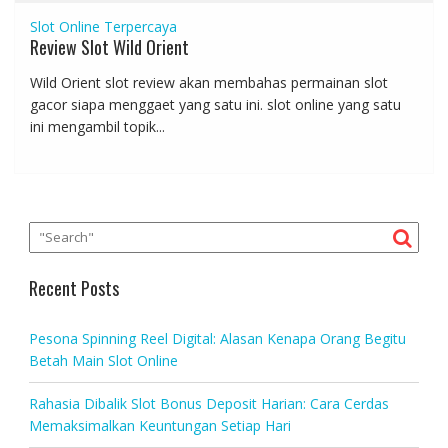
Slot Online Terpercaya
Review Slot Wild Orient
Wild Orient slot review akan membahas permainan slot
gacor siapa menggaet yang satu ini. slot online yang satu
ini mengambil topik...
Recent Posts
Pesona Spinning Reel Digital: Alasan Kenapa Orang Begitu
Betah Main Slot Online
Rahasia Dibalik Slot Bonus Deposit Harian: Cara Cerdas
Memaksimalkan Keuntungan Setiap Hari